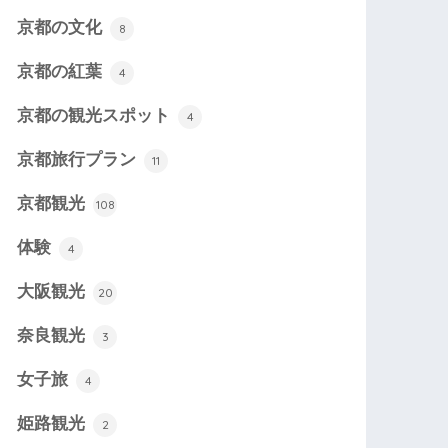
京都の文化
8
京都の紅葉
4
京都の観光スポット
4
京都旅行プラン
11
京都観光
108
体験
4
大阪観光
20
奈良観光
3
女子旅
4
姫路観光
2