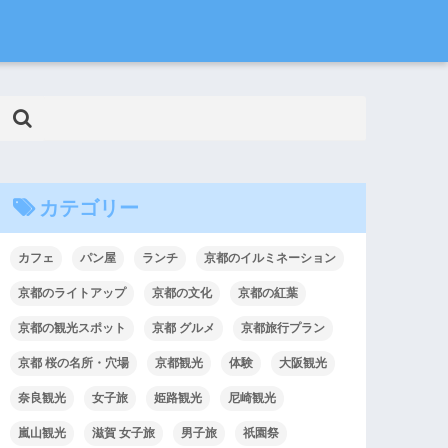
カテゴリー
カフェ
パン屋
ランチ
京都のイルミネーション
京都のライトアップ
京都の文化
京都の紅葉
京都の観光スポット
京都 グルメ
京都旅行プラン
京都 桜の名所・穴場
京都観光
体験
大阪観光
奈良観光
女子旅
姫路観光
尼崎観光
嵐山観光
滋賀 女子旅
男子旅
祇園祭